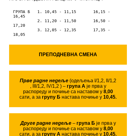
ГРУПА Б   1. 10,45 - 11,15       16,15 - 
16,45

          2. 11,20 - 11,50       16,50 - 
17,20

          3. 12,05 - 12,35       17,35 - 
ПРЕПОДНЕВНА СМЕНА
Прве радне недеље
(одељења I/1,2, II/1,2
, III/1,2, IV/1,2 ) –
група А
је прва у
распореду и почиње са наставом у
8,00
сати, а за
групу Б
настава почиње у
10,45.
Друге радне недеље
–
група Б
је прва у
распореду и почиње са наставом у
8,00
сати, а за
групу А
настава почиње у
10,45.