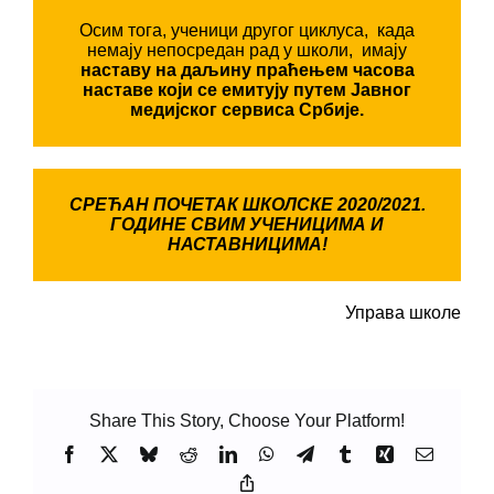
Осим тога, ученици другог циклуса, када
немају непосредан рад у школи, имају
наставу на даљину праћењем часова
наставе који се емитују путем Јавног
медијског сервиса Србије.
СРЕЋАН ПОЧЕТАК ШКОЛСКЕ 2020/2021.
ГОДИНЕ СВИМ УЧЕНИЦИМА И
НАСТАВНИЦИМА!
Управа школе
Share This Story, Choose Your Platform!
Facebook
X
Bluesky
Reddit
LinkedIn
WhatsApp
Telegram
Tumblr
Xing
Email
Copy