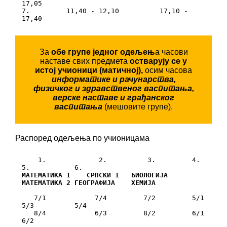
17,05

7.         11,40 - 12,10          17,10 - 
17,40
За
обе групе једног одељењ
а часови
наставе свих предмета
остварују се у
истој учионици (матичној),
осим часова
информатике и рачунарства,
физичког и здравственог васпитања,
верске наставе и грађанског
васпитања
(мешовите групе).
Распоред одељења по учионицама
    1.             2.          3.         4.          
МАТЕМАТИКА 1    СРПСКИ 1   БИОЛОГИЈА  
МАТЕМАТИКА 2 ГЕОГРАФИЈА    ХЕМИЈА
   7/1            7/4         7/2         5/1         
5/3          5/4

   8/4            6/3         8/2         6/1         
6/2
