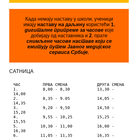
Када немају наставу у школи, ученици
имају
наставу на даљину
користећи
1.
дигиталне припреме за часове
које
добијају од наставника и
2
. прате
снимљене часове наставе који се
емитују путем Јавног медијског
сервиса Србије.
САТНИЦА
ЧАС         ПРВА СМЕНА            ДРУГА СМЕНА

1.          8,00 - 8,30           13,30 - 
14,00

2.          8,35 - 9.05           14,05 - 
14,35

3.          9,20 - 9,50           14,50 - 
15,20

4.          9,55 - 10,25          15,25 - 
15,55

5.         10,30 - 11,00          16,00 - 
16,30          

6.         11,05 - 11,35          16,35 - 