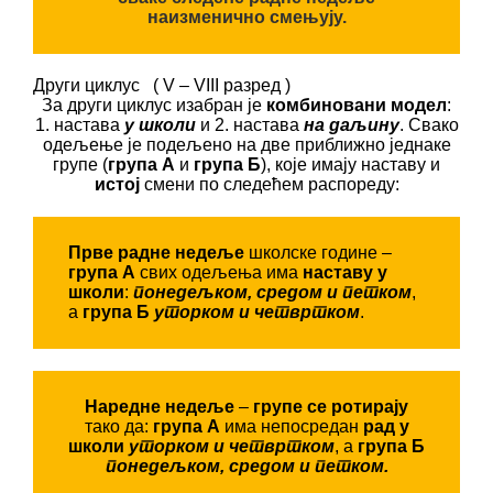
наизменично смењују.
Други циклус ( V – VIII разред )
За други циклус изабран је
комбиновани модел
:
1. настава
у школи
и 2. настава
на даљину
. Свако
одељење је подељено на две приближно једнаке
групе (
група А
и
група Б
), које имају наставу и
истој
смени по следећем распореду:
Прве радне недеље
школске године –
група А
свих одељења има
наставу у
школи
:
понедељком, средом и петком
,
а
група Б
уторком и четвртком
.
Наредне недеље
–
групе се ротирају
тако да:
група А
има непосредан
рад у
школи
уторком и четвртком
, а
група Б
понедељком, средом и петком.