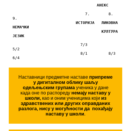
 АНЕКС
                               7.        8.        
9.

ИСТОРИЈА   ЛИКОВНА   
НЕМАЧКИ

                                      КУЛТУРА   
ЈЕЗИК
                             7/3                  
5/2

                             8/1         8/3      
Наставници предметне наставе
припреме
у дигиталном облику шаљу
одељењским групама
ученика у дане
када оне по распореду
немају наставу у
школи,
као и оним ученицима који
из
здравствених или других оправданих
разлога, нису у могућности да похађају
наставу у школи
.