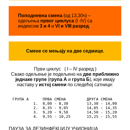
Поподневна смена
(од 13,30ч) –
одељења
првог циклуса
(I -IV) са
индексом
3 и 4
и
VI и VIII разред
.
Смене се мењају на две седмице.
Први циклус (
I – IV разред )
Свако одељење је подељено на
две приближно
једнаке групе
(
група А
и
група Б
), које имају
наставу у
истој смени
по следећој сатници:
ГРУПА А      ПРВА СМЕНА         ДРУГА СМЕНА

         1.  8,00 - 8,30        13,30 - 14,00

         2.  8,35 - 9,05        14,05 : 14,35

         3.  9,20 - 9,50        14,50 - 15,20

         4.  9,55 - 10,25       15,25 - 15,55
ПАУЗА ЗА ДЕЗИНФЕКЦИЈУ УЧИОНИЦА