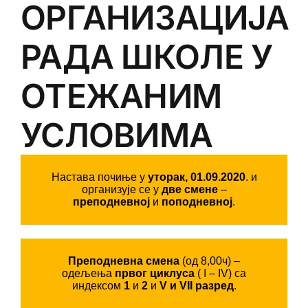
ОРГАНИЗАЦИЈА
РАДА ШКОЛЕ У
ОТЕЖАНИМ
УСЛОВИМА
Настава почиње у
уторак, 01.09.2020
. и
организује се у
две смене
–
преподневној
и
поподневној
.
Преподневна смена
(од 8,00ч) –
одељења
првог циклуса
( I – IV) са
индексом
1
и
2
и
V и VII разред
.