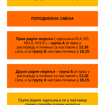
ПОПОДНЕВНА СМЕНА
Прве радне недеље
( одељења I/3,4, II/3,
III/3,4, IV/3,4 ) –
група А
је прва у
распореду и почиње са наставом у
13,30
сати, а за
групу Б
настава почиње у
16,15.
Друге радне недеље
–
група Б
је прва у
распореду и почиње са наставом у
13,30
сати, а за
групу А
настава почиње у
16,15.
Групе једног одељења се у наставку
сваке следеће радне недеље